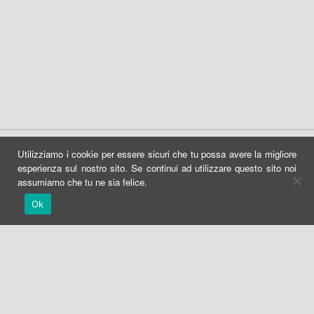
Contacts
Utilizziamo i cookie per essere sicuri che tu possa avere la migliore
esperienza sul nostro sito. Se continui ad utilizzare questo sito noi
Write to IAT
assumiamo che tu ne sia felice.
Ok
Newsletter
Report an event
INFORMAZIONI E ACCOGLIENZA TURISTICA DELLA BASSA EST P.